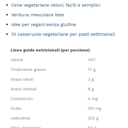
Cene vegetariane veloci, facili e semplici
Verdura mescolare idee
Idee per vegani senza glutine
10 casseruole vegetariane per pasti settimanali
Linee guida nutrizionali (per porzione)
calorie
1417
Totalmente grasso
17 g
Grassi saturi
2 g
Grassi insaturi
8 g
Colesterolo
4 mg
Sodio
551 mg
carboidrati
252 g
Fibra alimentare
64 g