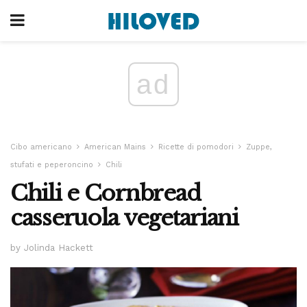
ad
Cibo americano
American Mains
Ricette di pomodori
Zuppe,
stufati e peperoncino
Chili
Chili e Cornbread
casseruola vegetariani
by Jolinda Hackett