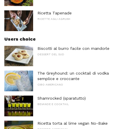
Ricetta Tapenade
RICETTE AGLI AGRUMI
Users choice
Biscotti al burro facile con mandorle
DESSERT DEL SUD
The Greyhound: un cocktail di vodka
semplice e croccante
CIBO AMERICANO
Shamrocked (sparatutto)
BEVANDE E COCKTAIL
Ricetta torta al lime vegan No-Bake