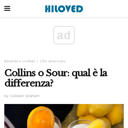
ad
Bevande e cocktail
Cibo americano
Collins o Sour: qual è la
differenza?
by Colleen Graham