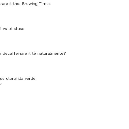
are il the: Brewing Times
è vs tè sfuso
decaffeinare il tè naturalmente?
ue clorofilla verde
NO