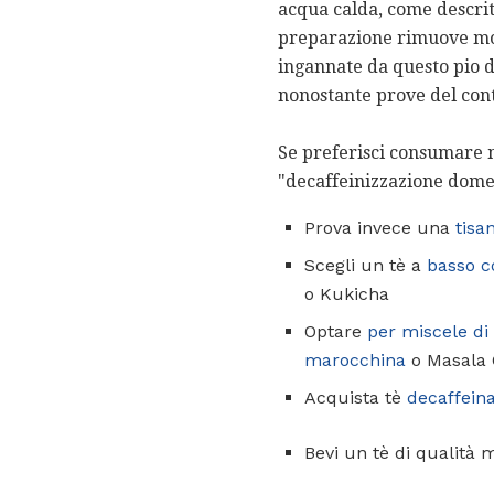
acqua calda, come descrit
preparazione rimuove molt
ingannate da questo pio d
nonostante prove del cont
Se preferisci consumare m
"decaffeinizzazione domes
Prova invece una
tisa
Scegli un tè a
basso c
o Kukicha
Optare
per miscele di 
marocchina
o Masala 
Acquista tè
decaffein
Bevi un tè di qualità 