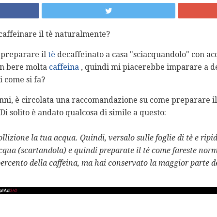
affeinare il tè naturalmente?
e preparare il
tè
decaffeinato a casa "sciacquandolo" con ac
on bere molta
caffeina
, quindi mi piacerebbe imparare a d
i come si fa?
anni, è circolata una raccomandazione su come preparare il
Di solito è andato qualcosa di simile a questo:
ollizione la tua acqua.
Quindi, versalo sulle foglie di tè e ripi
'acqua (scartandola) e quindi preparate il tè come fareste no
 percento della caffeina, ma hai conservato la maggior parte de