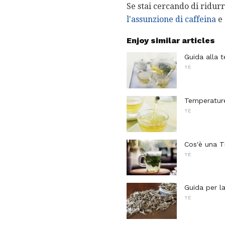
Se stai cercando di ridurr
l'assunzione di caffeina
e 
Enjoy similar articles
Guida alla 
TÈ
Temperature
TÈ
Cos'è una T
TÈ
Guida per l
TÈ