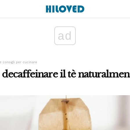
ad
e consigli per cucinare
ecaffeinare il tè naturalmen