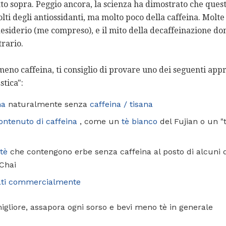
to sopra. Peggio ancora, la scienza ha dimostrato che quest
i degli antiossidanti, ma molto poco della caffeina. Molte
esiderio (me compreso), e il mito della decaffeinazione do
rario.
eno caffeina, ti consiglio di provare uno dei seguenti appr
tica":
na
naturalmente senza
caffeina / tisana
ontenuto di caffeina
, come un
tè bianco
del Fujian o un 
tè
che contengono erbe senza caffeina al posto di alcuni 
Chai
ati commercialmente
migliore, assapora ogni sorso e bevi meno tè in generale