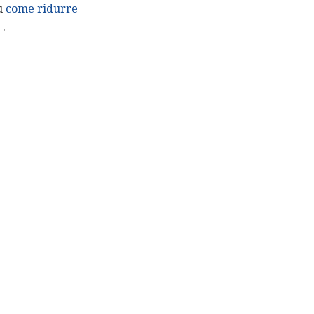
su
come ridurre
.