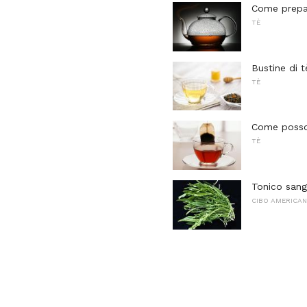
Come prepar
TÈ
Bustine di t
TÈ
Come posso 
TÈ
Tonico sang
CIBO AMERICA