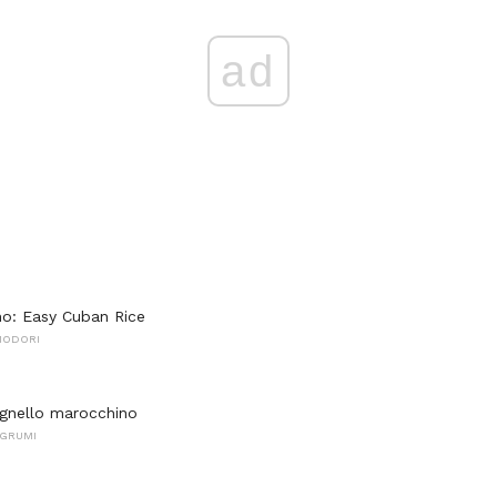
ad
o: Easy Cuban Rice
MODORI
agnello marocchino
AGRUMI