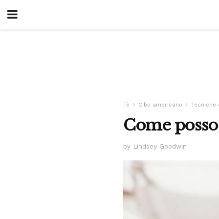
Tè
Cibo americano
Tecniche 
Come posso d
by Lindsey Goodwin