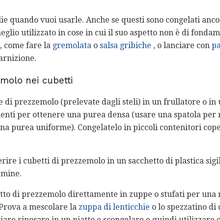
lie quando vuoi usarle. Anche se questi sono congelati ancora
lio utilizzato in cose in cui il suo aspetto non è di fonda
i, come fare la
gremolata
o
salsa gribiche
, o lanciare con
pa
arnizione.
emolo nei cubetti
e di prezzemolo (prelevate dagli steli) in un frullatore o i
ienti per ottenere una purea densa (usare una spatola per r
na purea uniforme). Congelatelo in piccoli contenitori cope
rire i cubetti di prezzemolo in un sacchetto di plastica sigil
rmine.
to di prezzemolo direttamente in zuppe o stufati per una r
 Prova a mescolare la
zuppa di lenticchie
o lo spezzatino di 
iare riposare in un piatto e scongelare e quindi utilizzare