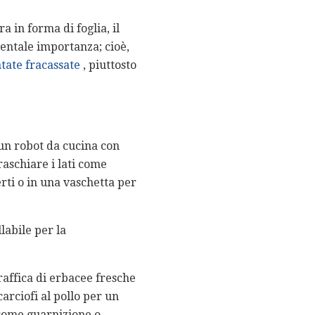
 in forma di foglia, il
mentale importanza; cioè,
tate fracassate
, piuttosto
n un robot da cucina con
aschiare i lati come
rti o in una vaschetta per
labile per la
affica di erbacee fresche
carciofi al pollo per un
 come guarnizione o