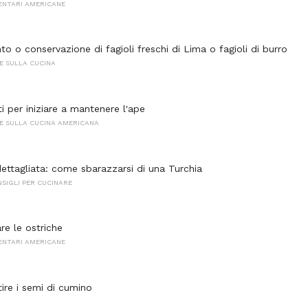
ENTARI AMERICANE
 o conservazione di fagioli freschi di Lima o fagioli di burro
E SULLA CUCINA
i per iniziare a mantenere l'ape
SE SULLA CUCINA AMERICANA
ettagliata: come sbarazzarsi di una Turchia
NSIGLI PER CUCINARE
re le ostriche
ENTARI AMERICANE
ire i semi di cumino