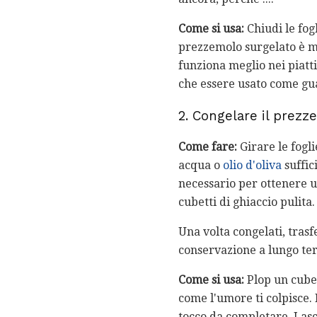
Come si usa:
Chiudi le fog
prezzemolo surgelato è meg
funziona meglio nei piatt
che essere usato come gu
2. Congelare il prezz
Come fare:
Girare le fogli
acqua o
olio d'oliva
suffic
necessario per ottenere u
cubetti di ghiaccio pulita.
Una volta congelati, trasfe
conservazione a lungo te
Come si usa:
Plop un cubet
come l'umore ti colpisce.
tocco da completare. Lasc