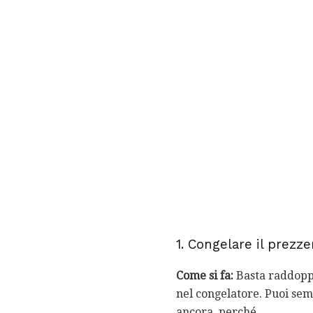
1. Congelare il prezz
Come si fa:
Basta raddoppia
nel congelatore. Puoi semp
ancora, perché ....