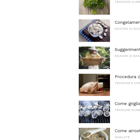
TECNICHE ALIM
Congelamento
NOZIONI DI BAS
Suggeriment
NOZIONI DI BA
Procedura d
TECNICHE E CO
Come griglia
TECNICHE ALIM
Come arrost
INSALATE