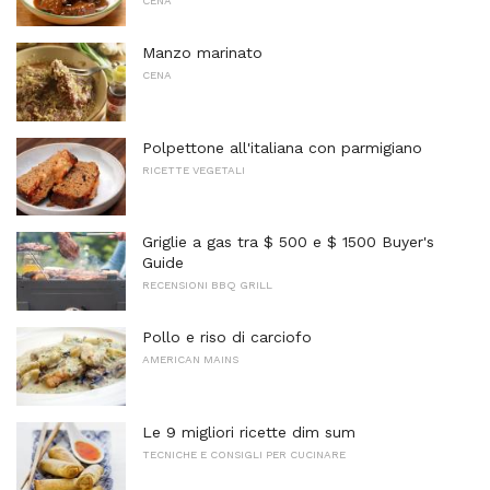
CENA
Manzo marinato
CENA
Polpettone all'italiana con parmigiano
RICETTE VEGETALI
Griglie a gas tra $ 500 e $ 1500 Buyer's
Guide
RECENSIONI BBQ GRILL
Pollo e riso di carciofo
AMERICAN MAINS
Le 9 migliori ricette dim sum
TECNICHE E CONSIGLI PER CUCINARE