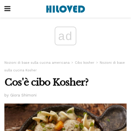
ad
Nozioni di base sulla cucina americana
Cibo kosher
Nozioni di base
sulla cucina Kosher
Cos'è cibo Kosher?
by Giora Shimoni