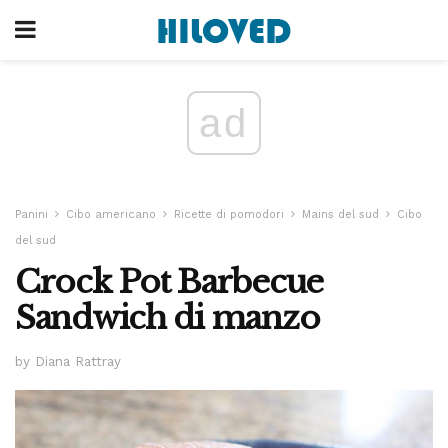
ad
Panini
Cibo americano
Ricette di pomodori
Mains del sud
Cibo
del sud
Crock Pot Barbecue
Sandwich di manzo
by Diana Rattray