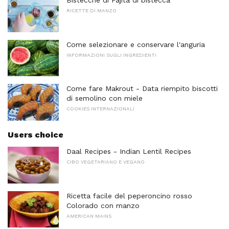
Bistecche di Fajita di bistecca
RICETTE DI MANZO
Come selezionare e conservare l'anguria
INFORMAZIONI SUGLI INGREDIENTI
Come fare Makrout - Data riempito biscotti
di semolino con miele
COOKIES INTERNAZIONALI
Users choice
Daal Recipes - Indian Lentil Recipes
CIBO VEGETARIANO E VEGANO
Ricetta facile del peperoncino rosso
Colorado con manzo
AMERICAN MAINS