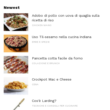
Newest
Adobo di pollo con uova di quaglia sulla
ricetta di riso
CHICKEN MAINS
Uso Til-sesamo nella cucina indiana
ERBE E SPEZIE
Pancetta cotta facile da forno
COLAZIONE E BRUNCH
Crockpot Mac e Cheese
CENA
Cos'è Larding?
TECNICHE E CONSIGLI PER CUCINARE