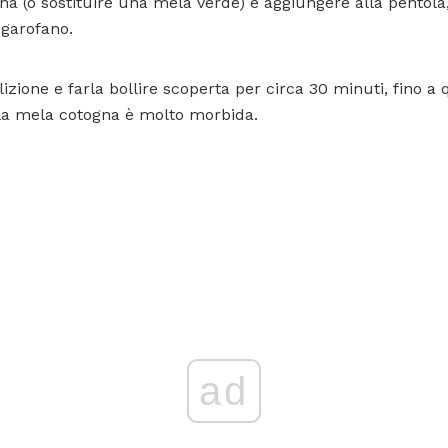
na (o sostituire una mela verde) e aggiungere alla pentola,
 garofano.
izione e farla bollire scoperta per circa 30 minuti, fino a 
 la mela cotogna è molto morbida.
ad