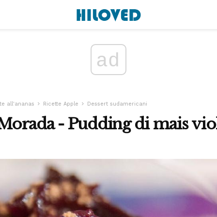
ad
te all'ananas
Ricette Apple
Dessert sudamericani
orada - Pudding di mais vio