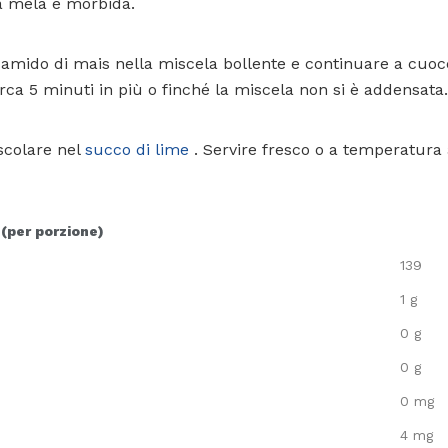
la mela è morbida.
i amido di mais nella miscela bollente e continuare a cuo
ca 5 minuti in più o finché la miscela non si è addensata.
scolare nel
succo di lime
. Servire fresco o a temperatura
 (per porzione)
139
1 g
0 g
0 g
0 mg
4 mg