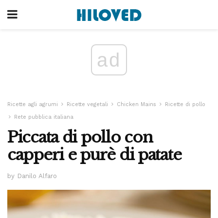
ad
Ricette agli agrumi
Ricette vegetali
Chicken Mains
Ricette di pollo
Rete pubblica italiana
Piccata di pollo con
capperi e purè di patate
by Danilo Alfaro