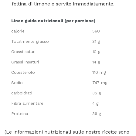
fettina di limone e servite immediatamente.
Linee guida nutrizionali (per porzione)
calorie
560
Totalmente grasso
31 g
Grassi saturi
10 g
Grassi insaturi
14 g
Colesterolo
110 mg
Sodio
747 mg
carboidrati
35 g
Fibra alimentare
4 g
Proteina
36 g
(Le informazioni nutrizionali sulle nostre ricette sono