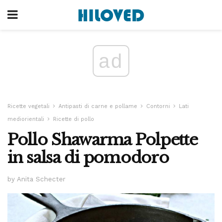
ad
Ricette vegetali
Antipasti di carne e pollame
Contorni
Lati
mediorientali
Ricette di pollo
Pollo Shawarma Polpette
in salsa di pomodoro
by Anita Schecter