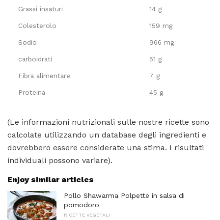
Grassi insaturi
14 g
Colesterolo
159 mg
Sodio
966 mg
carboidrati
51 g
Fibra alimentare
7 g
Proteina
45 g
(Le informazioni nutrizionali sulle nostre ricette sono
calcolate utilizzando un database degli ingredienti e
dovrebbero essere considerate una stima. I risultati
individuali possono variare).
Enjoy similar articles
Pollo Shawarma Polpette in salsa di
pomodoro
RICETTE VEGETALI