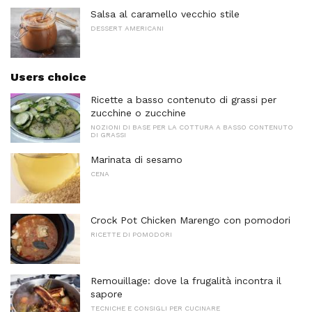
Salsa al caramello vecchio stile
DESSERT AMERICANI
Users choice
Ricette a basso contenuto di grassi per
zucchine o zucchine
NOZIONI DI BASE PER LA COTTURA A BASSO CONTENUTO
DI GRASSI
Marinata di sesamo
CENA
Crock Pot Chicken Marengo con pomodori
RICETTE DI POMODORI
Remouillage: dove la frugalità incontra il
sapore
TECNICHE E CONSIGLI PER CUCINARE