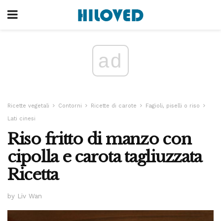
ad
Ricette vegetali
Contorni
Ricette di carote
Fagioli, piselli o riso
Lati cinesi
Riso fritto di manzo con
cipolla e carota tagliuzzata
Ricetta
by Liv Wan