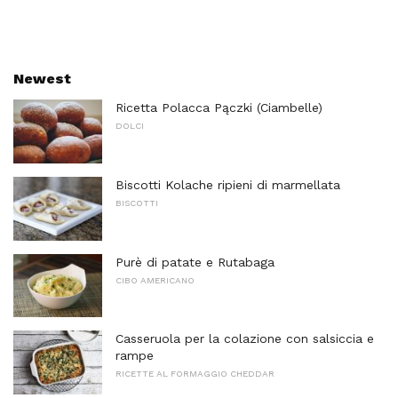
Newest
Ricetta Polacca Pączki (Ciambelle)
DOLCI
Biscotti Kolache ripieni di marmellata
BISCOTTI
Purè di patate e Rutabaga
CIBO AMERICANO
Casseruola per la colazione con salsiccia e
rampe
RICETTE AL FORMAGGIO CHEDDAR