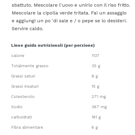
sbattuto. Mescolare l'uovo e unirlo con il riso fritto.
Mescolare la cipolla verde tritata. Fai un assaggio
e aggiungi un po 'di sale e / o pepe se lo desideri.
Servire caldo.
Linee guida nutrizionali (per porzione)
calorie
1137
Totalmente grasso
35 g
Grassi saturi
8 g
Grassi insaturi
15 g
Colesterolo
271 mg
Sodio
367 mg
carboidrati
161 g
Fibra alimentare
6 g