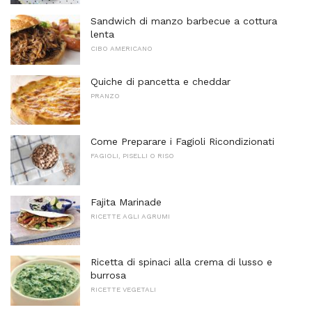
Sandwich di manzo barbecue a cottura
lenta
CIBO AMERICANO
Quiche di pancetta e cheddar
PRANZO
Come Preparare i Fagioli Ricondizionati
FAGIOLI, PISELLI O RISO
Fajita Marinade
RICETTE AGLI AGRUMI
Ricetta di spinaci alla crema di lusso e
burrosa
RICETTE VEGETALI