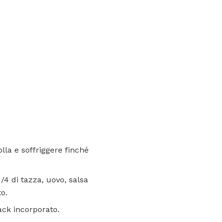
lla e soffriggere finché
4 di tazza, uovo, salsa
o.
ack incorporato.