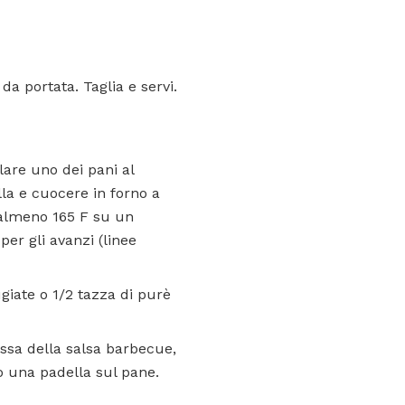
da portata. Taglia e servi.
lare uno dei pani al
lla e cuocere in forno a
 almeno 165 F su un
r gli avanzi (linee
giate o 1/2 tazza di purè
assa della salsa barbecue,
o una padella sul pane.