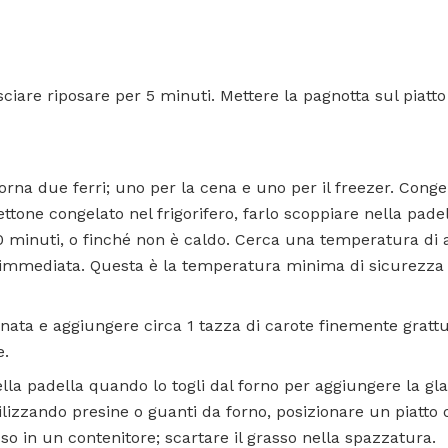
sciare riposare per 5 minuti. Mettere la pagnotta sul piatto 
forna due ferri; uno per la cena e uno per il freezer. Conge
ettone congelato nel frigorifero, farlo scoppiare nella pade
20 minuti, o finché non è caldo. Cerca una temperatura di
immediata. Questa è la temperatura minima di sicurezza pe
nata e aggiungere circa 1 tazza di carote finemente grattu
e.
lla padella quando lo togli dal forno per aggiungere la gl
ilizzando presine o guanti da forno, posizionare un piatto 
sso in un contenitore; scartare il grasso nella spazzatura.