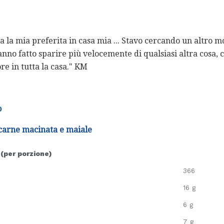
a la mia preferita in casa mia ... Stavo cercando un altro m
anno fatto sparire più velocemente di qualsiasi altra cosa, 
re in tutta la casa." KM
o
 carne macinata e maiale
 (per porzione)
366
16 g
6 g
7 g