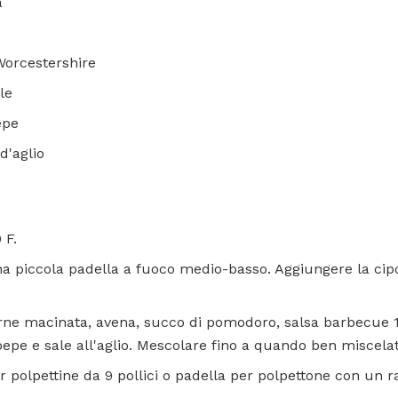
a
Worcestershire
le
epe
d'aglio
 F.
na piccola padella a fuoco medio-basso. Aggiungere la cipo
arne macinata, avena, succo di pomodoro, salsa barbecue 1/
pepe e sale all'aglio. Mescolare fino a quando ben miscelat
 polpettine da 9 pollici o padella per polpettone con un r