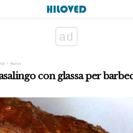
ad
tali
Manzo
asalingo con glassa per barbe