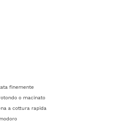
itata finemente
 rotondo o macinato
vena a cottura rapida
omodoro