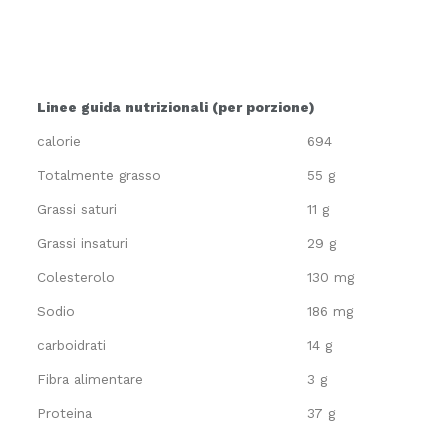
Linee guida nutrizionali (per porzione)
calorie
694
Totalmente grasso
55 g
Grassi saturi
11 g
Grassi insaturi
29 g
Colesterolo
130 mg
Sodio
186 mg
carboidrati
14 g
Fibra alimentare
3 g
Proteina
37 g