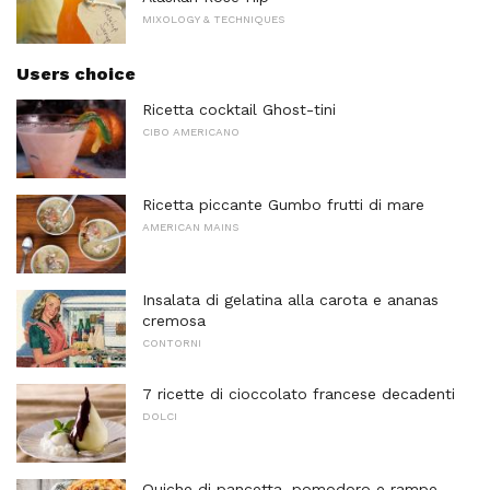
MIXOLOGY & TECHNIQUES
Users choice
Ricetta cocktail Ghost-tini
CIBO AMERICANO
Ricetta piccante Gumbo frutti di mare
AMERICAN MAINS
Insalata di gelatina alla carota e ananas
cremosa
CONTORNI
7 ricette di cioccolato francese decadenti
DOLCI
Quiche di pancetta, pomodoro e rampe