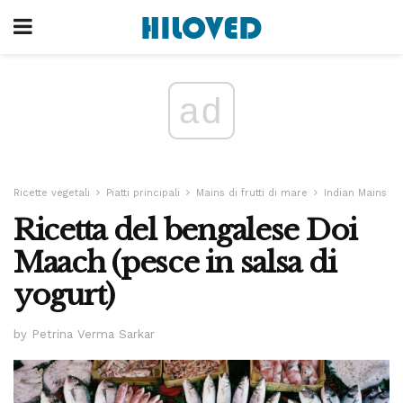
ad
Ricette vegetali
Piatti principali
Mains di frutti di mare
Indian Mains
Ricetta del bengalese Doi
Maach (pesce in salsa di
yogurt)
by Petrina Verma Sarkar