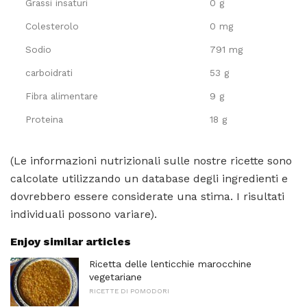
Grassi insaturi
0 g
Colesterolo
0 mg
Sodio
791 mg
carboidrati
53 g
Fibra alimentare
9 g
Proteina
18 g
(Le informazioni nutrizionali sulle nostre ricette sono
calcolate utilizzando un database degli ingredienti e
dovrebbero essere considerate una stima. I risultati
individuali possono variare).
Enjoy similar articles
Ricetta delle lenticchie marocchine
vegetariane
RICETTE DI POMODORI