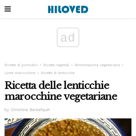
ad
Ricette di pomodori
Ricette vegetali
Alimentazione vegetariana
Linee marocchine
Ricette di lenticchie
Ricetta delle lenticchie
marocchine vegetariane
by Christine Benlafquih