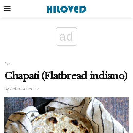
ad
Pani
Chapati (Flatbread indiano)
by Anita Schecter