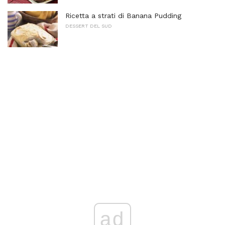
Ricetta a strati di Banana Pudding
DESSERT DEL SUD
ad