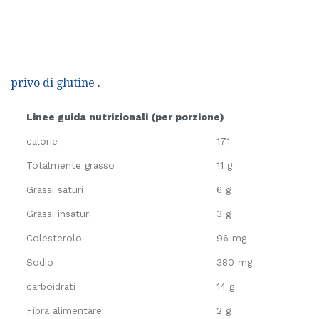
privo di glutine
.
Linee guida nutrizionali (per porzione)
calorie
171
Totalmente grasso
11 g
Grassi saturi
6 g
Grassi insaturi
3 g
Colesterolo
96 mg
Sodio
380 mg
carboidrati
14 g
Fibra alimentare
2 g