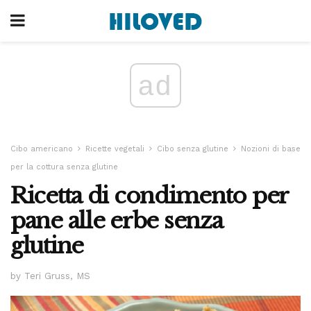
ad
Cibo americano
Ricette vegetali
Cibo senza glutine
Nozioni di base
per la cottura senza glutine
Ricetta di condimento per
pane alle erbe senza
glutine
by Teri Gruss, MS