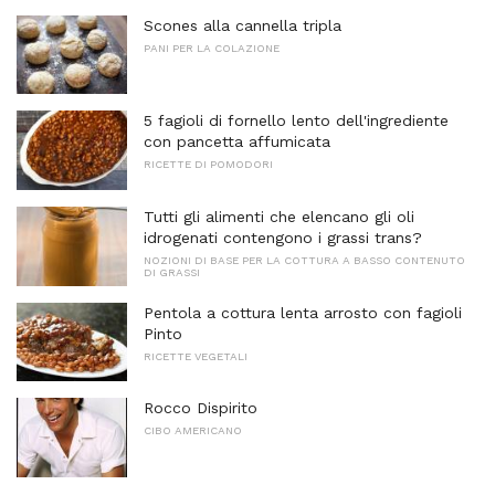
Scones alla cannella tripla
PANI PER LA COLAZIONE
5 fagioli di fornello lento dell'ingrediente
con pancetta affumicata
RICETTE DI POMODORI
Tutti gli alimenti che elencano gli oli
idrogenati contengono i grassi trans?
NOZIONI DI BASE PER LA COTTURA A BASSO CONTENUTO
DI GRASSI
Pentola a cottura lenta arrosto con fagioli
Pinto
RICETTE VEGETALI
Rocco Dispirito
CIBO AMERICANO