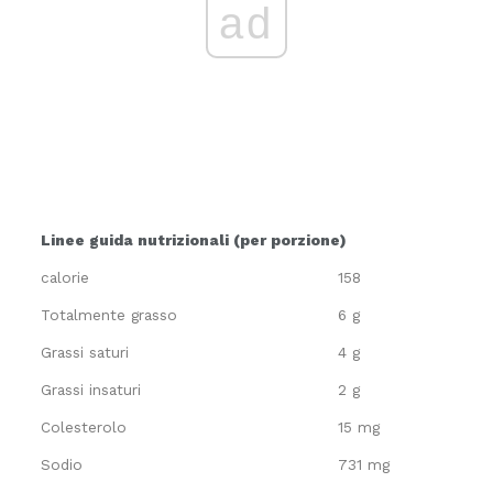
ad
Linee guida nutrizionali (per porzione)
calorie
158
Totalmente grasso
6 g
Grassi saturi
4 g
Grassi insaturi
2 g
Colesterolo
15 mg
Sodio
731 mg