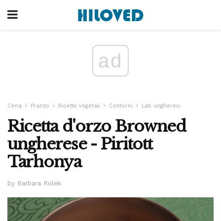
ad
Cena
Pranzo
Ricette vegetali
Contorni
Lati ungheresi
Ricetta d'orzo Browned
ungherese - Piritott
Tarhonya
by Barbara Rolek