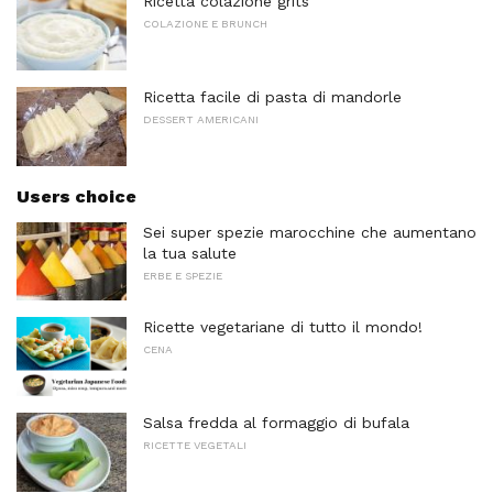
Ricetta colazione grits
COLAZIONE E BRUNCH
Ricetta facile di pasta di mandorle
DESSERT AMERICANI
Users choice
Sei super spezie marocchine che aumentano
la tua salute
ERBE E SPEZIE
Ricette vegetariane di tutto il mondo!
CENA
Salsa fredda al formaggio di bufala
RICETTE VEGETALI