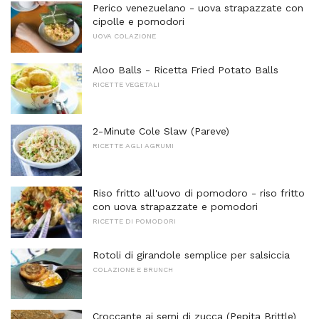
Perico venezuelano - uova strapazzate con
cipolle e pomodori
UOVA COLAZIONE
Aloo Balls - Ricetta Fried Potato Balls
RICETTE VEGETALI
2-Minute Cole Slaw (Pareve)
RICETTE AGLI AGRUMI
Riso fritto all'uovo di pomodoro - riso fritto
con uova strapazzate e pomodori
RICETTE DI POMODORI
Rotoli di girandole semplice per salsiccia
COLAZIONE E BRUNCH
Croccante ai semi di zucca (Pepita Brittle)