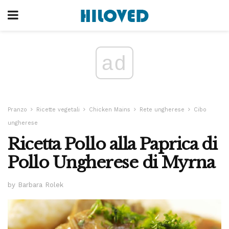
ad
Pranzo
Ricette vegetali
Chicken Mains
Rete ungherese
Cibo
ungherese
Ricetta Pollo alla Paprica di
Pollo Ungherese di Myrna
by Barbara Rolek