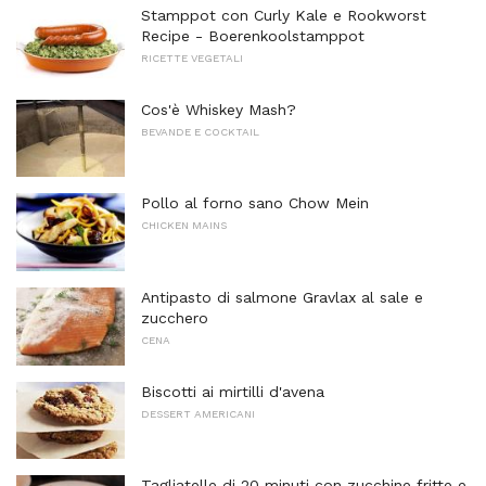
Stamppot con Curly Kale e Rookworst
Recipe - Boerenkoolstamppot
RICETTE VEGETALI
Cos'è Whiskey Mash?
BEVANDE E COCKTAIL
Pollo al forno sano Chow Mein
CHICKEN MAINS
Antipasto di salmone Gravlax al sale e
zucchero
CENA
Biscotti ai mirtilli d'avena
DESSERT AMERICANI
Tagliatelle di 20 minuti con zucchine fritte e