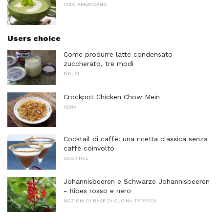
CIBO AMERICANO
Users choice
Come produrre latte condensato
zuccherato, tre modi
DOLCI
Crockpot Chicken Chow Mein
CENA
Cocktail di caffè: una ricetta classica senza
caffè coinvolto
COCKTAIL
Johannisbeeren e Schwarze Johannisbeeren
- Ribes rosso e nero
NOZIONI DI BASE DI CUCINA TEDESCA