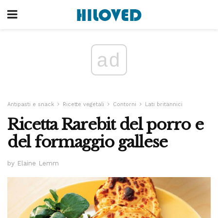
ad
Antipasti e snack
Ricette vegetali
Contorni
Lati britannici
Ricetta Rarebit del porro e
del formaggio gallese
by Elaine Lemm