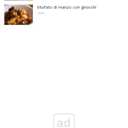
Stufato di manzo con gnocchi
CENA
ad