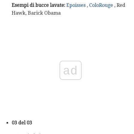
Esempi di bucce lavate:
Epoisses
,
ColoRouge
, Red
Hawk, Barick Obama
ad
03 del 03