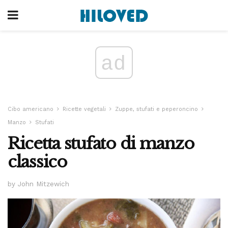
ad
Cibo americano
Ricette vegetali
Zuppe, stufati e peperoncino
Manzo
Stufati
Ricetta stufato di manzo
classico
by John Mitzewich