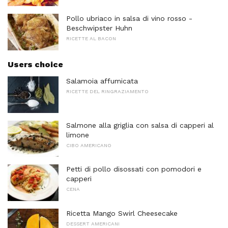
Pollo ubriaco in salsa di vino rosso -
Beschwipster Huhn
RICETTE AL BACON
Users choice
Salamoia affumicata
RICETTE DEL RINGRAZIAMENTO
Salmone alla griglia con salsa di capperi al
limone
CIBO AMERICANO
Petti di pollo disossati con pomodori e
capperi
CENA
Ricetta Mango Swirl Cheesecake
DESSERT AMERICANI