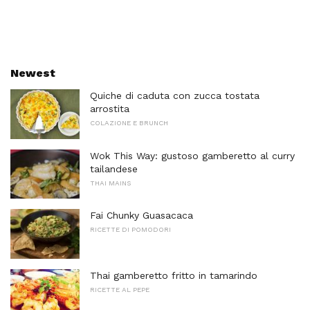
Newest
Quiche di caduta con zucca tostata
arrostita
COLAZIONE E BRUNCH
Wok This Way: gustoso gamberetto al curry
tailandese
THAI MAINS
Fai Chunky Guasacaca
RICETTE DI POMODORI
Thai gamberetto fritto in tamarindo
RICETTE AL PEPE