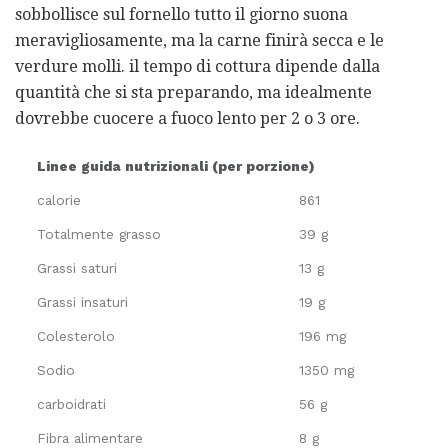
sobbollisce sul fornello tutto il giorno suona
meravigliosamente, ma la carne finirà secca e le
verdure molli. il tempo di cottura dipende dalla
quantità che si sta preparando, ma idealmente
dovrebbe cuocere a fuoco lento per 2 o 3 ore.
Linee guida nutrizionali (per porzione)
calorie
861
Totalmente grasso
39 g
Grassi saturi
13 g
Grassi insaturi
19 g
Colesterolo
196 mg
Sodio
1350 mg
carboidrati
56 g
Fibra alimentare
8 g