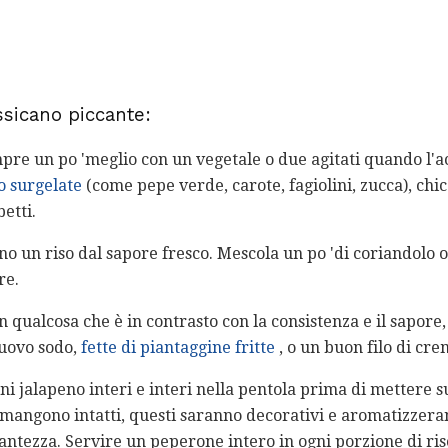
ssicano piccante:
mpre un po 'meglio con un vegetale o due agitati quando l'
o surgelate
(come pepe verde, carote, fagiolini, zucca), chicc
etti.
o un riso dal sapore fresco. Mescola un po 'di coriandolo o
re.
on qualcosa che è in contrasto con la consistenza e il sapor
 uovo sodo,
fette di piantaggine fritte
, o un buon filo di cre
i jalapeno interi e interi nella pentola prima di mettere 
rimangono intatti, questi saranno decorativi e aromatizzeran
ntezza. Servire un peperone intero in ogni porzione di ris