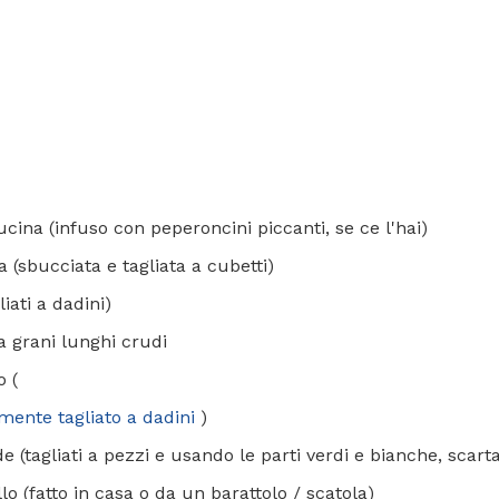
ucina (infuso con peperoncini piccanti, se ce l'hai)
a (sbucciata e tagliata a cubetti)
liati a dadini)
 a grani lunghi crudi
o (
mente tagliato a dadini
)
e (tagliati a pezzi e usando le parti verdi e bianche, scart
lo (fatto in casa o da un barattolo / scatola)