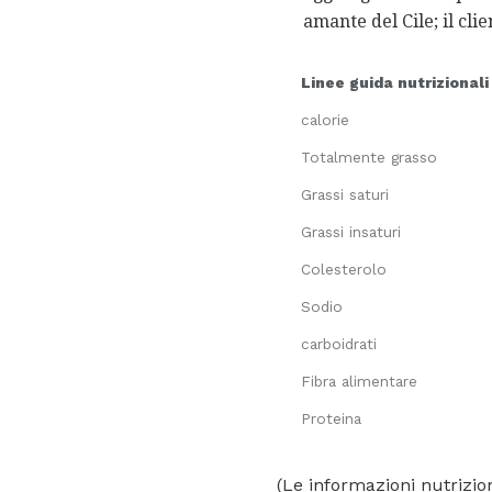
amante del Cile; il cli
Linee guida nutrizionali
calorie
Totalmente grasso
Grassi saturi
Grassi insaturi
Colesterolo
Sodio
carboidrati
Fibra alimentare
Proteina
(Le informazioni nutrizion