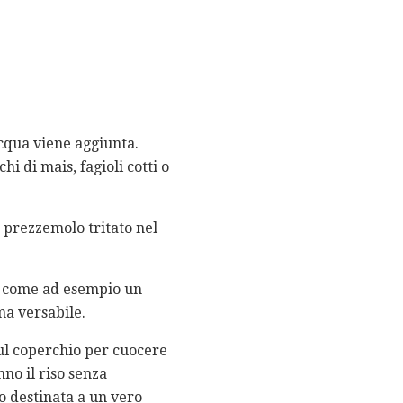
acqua viene aggiunta.
hi di mais, fagioli cotti o
 prezzemolo tritato nel
e, come ad esempio un
ma versabile.
sul coperchio per cuocere
no il riso senza
o destinata a un vero