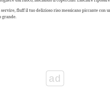
 togliere dal fuoco, lasciando il coperchio. Lasciare riposar
ervire, fluff il tuo delizioso riso messicano piccante con u
o grande.
ad