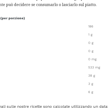
ente può decidere se consumarlo o lasciarlo sul piatto.
 (per porzione)
186
1 g
0 g
0 g
0 mg
533 mg
38 g
3 g
6 g
ali sulle nostre ricette sono calcolate utilizzando un data