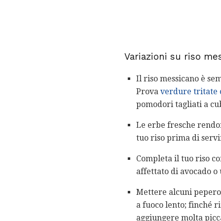
Variazioni su riso me
Il riso messicano è se
Prova
verdure tritate 
pomodori tagliati a cub
Le erbe fresche rendon
tuo riso prima di servi
Completa il tuo riso c
affettato di avocado o
Mettere alcuni peperon
a fuoco lento; finché 
aggiungere molta picca