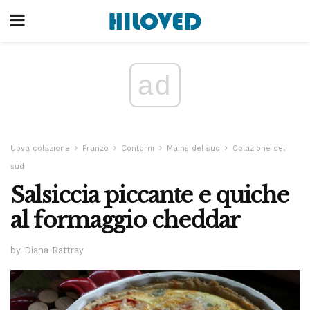
ad
Uova colazione
Pranzo
Contorni
Mains del sud
Colazione del
sud
Salsiccia piccante e quiche
al formaggio cheddar
by Diana Rattray