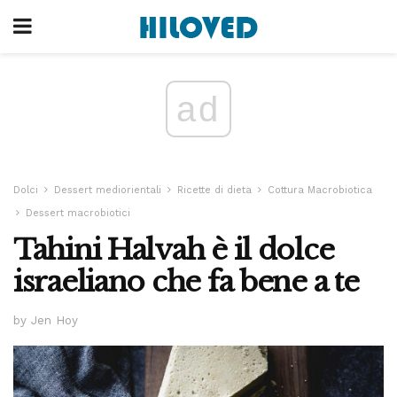
ad
Dolci
Dessert mediorientali
Ricette di dieta
Cottura Macrobiotica
Dessert macrobiotici
Tahini Halvah è il dolce
israeliano che fa bene a te
by Jen Hoy