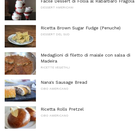
Facile Dessert di Follia al Rabarbaro Fragola
DESSERT AMERICANI
Ricetta Brown Sugar Fudge (Penuche)
DESSERT DEL SUD
Medaglioni di filetto di maiale con salsa di
Madeira
RICETTE VEGETALI
Nana's Sausage Bread
CIBO AMERICANO
Ricetta Rolls Pretzel
CIBO AMERICANO