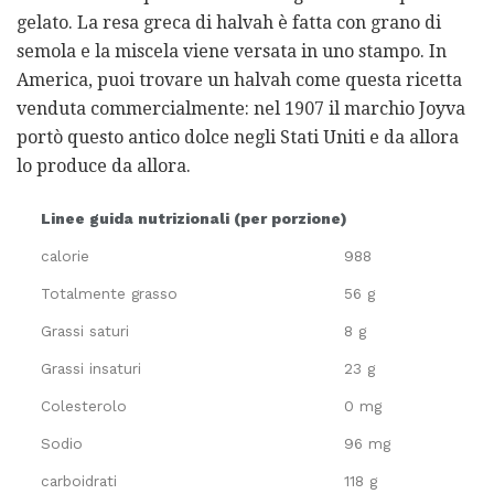
gelato. La resa greca di halvah è fatta con grano di
semola e la miscela viene versata in uno stampo. In
America, puoi trovare un halvah come questa ricetta
venduta commercialmente: nel 1907 il marchio Joyva
portò questo antico dolce negli Stati Uniti e da allora
lo produce da allora.
Linee guida nutrizionali (per porzione)
calorie
988
Totalmente grasso
56 g
Grassi saturi
8 g
Grassi insaturi
23 g
Colesterolo
0 mg
Sodio
96 mg
carboidrati
118 g