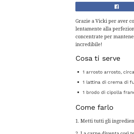
Grazie a Vicki per aver co
lentamente alla perfezio
concentrate per mantenere
incredibile!
Cosa ti serve
1 arrosto arrosto, circa
1 lattina di crema di 
1 brodo di cipolla fra
Come farlo
1. Metti tutti gli ingredi
2. La carne diventa così t