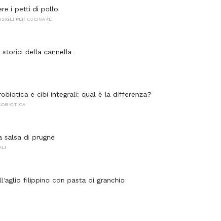
e i petti di pollo
NSIGLI PER CUCINARE
i storici della cannella
biotica e cibi integrali: qual è la differenza?
OBIOTICA
a salsa di prugne
ALI
all'aglio filippino con pasta di granchio