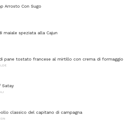
mp Arrosto Con Sugo
i maiale speziata alla Cajun
di pane tostato francese al mirtillo con crema di formaggio
ALDE
f Satay
ALI
pollo classico del capitano di campagna
CON