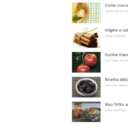
Come cuocer
TECNICHE E CO
Origine e us
ERBE E SPEZIE
Cucina macro
COTTURA MACR
Ricetta dell
RICETTE VEGET
Riso fritto 
CIBO ASIATICO