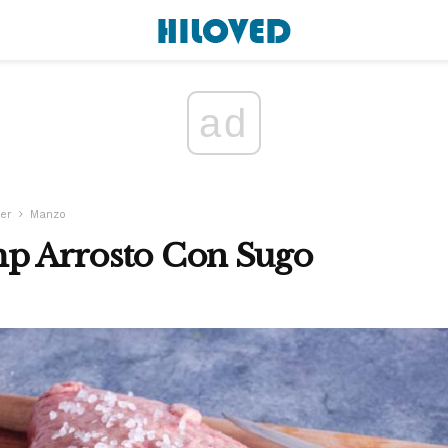
ad
ker
Manzo
mp Arrosto Con Sugo