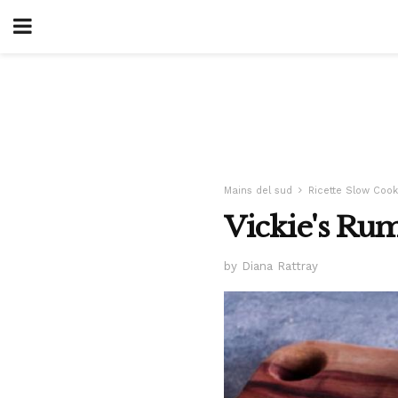
Mains del sud
Ricette Slow Coo
Vickie's Ru
by Diana Rattray