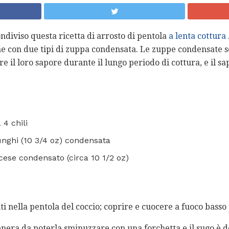
ndiviso questa ricetta di arrosto di pentola
a lenta cottura
ne con due tipi di zuppa condensata. Le zuppe condensate 
 il loro sapore durante il lungo periodo di cottura, e il sa
 4 chili
funghi (10 3/4 oz) condensata
ncese condensato (circa 10 1/2 oz)
enti nella pentola del coccio; coprire e cuocere a fuoco basso
enera da poterla sminuzzare con una forchetta e il sugo è de