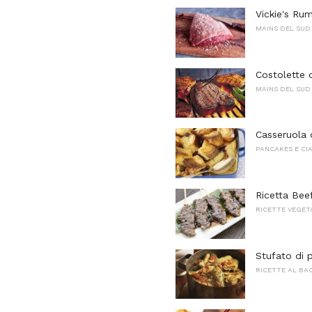
Vickie's Ru
MAINS DEL SUD
Costolette d
MAINS DEL SUD
Casseruola 
PANCAKES E CI
Ricetta Bee
RICETTE VEGET
Stufato di 
RICETTE AL BA