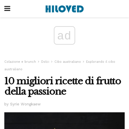
ad
Colazione e brunch
Dolci
Cibo australiano
Esplorando il cibo
australiano
10 migliori ricette di frutto
della passione
by Syrie Wongkaew