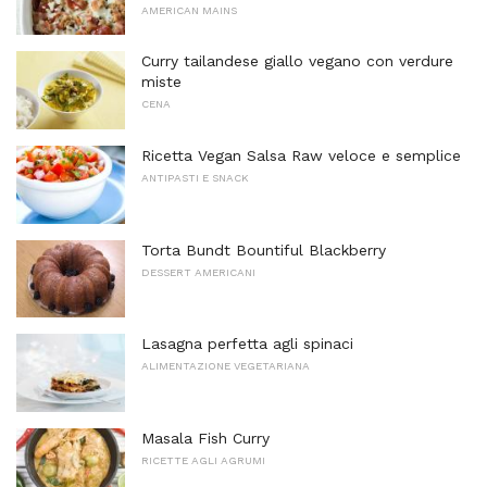
AMERICAN MAINS
Curry tailandese giallo vegano con verdure
miste
CENA
Ricetta Vegan Salsa Raw veloce e semplice
ANTIPASTI E SNACK
Torta Bundt Bountiful Blackberry
DESSERT AMERICANI
Lasagna perfetta agli spinaci
ALIMENTAZIONE VEGETARIANA
Masala Fish Curry
RICETTE AGLI AGRUMI