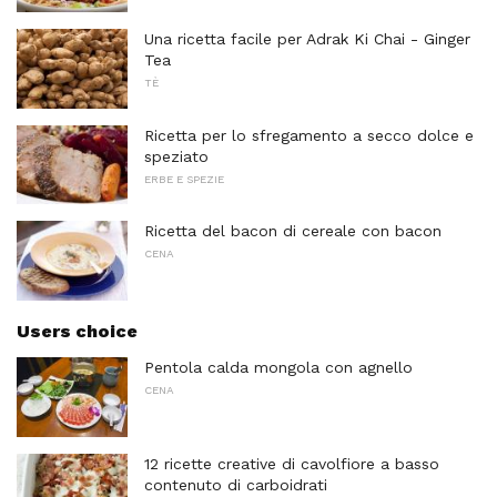
Una ricetta facile per Adrak Ki Chai - Ginger
Tea
TÈ
Ricetta per lo sfregamento a secco dolce e
speziato
ERBE E SPEZIE
Ricetta del bacon di cereale con bacon
CENA
Users choice
Pentola calda mongola con agnello
CENA
12 ricette creative di cavolfiore a basso
contenuto di carboidrati