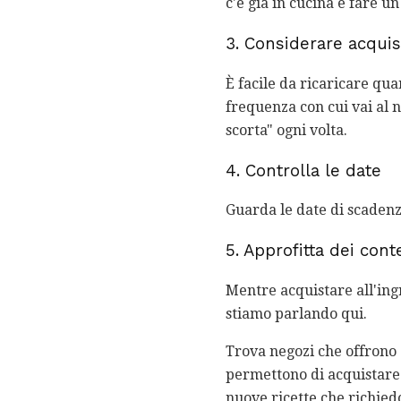
c'è già in cucina e fare u
3. Considerare acquis
È facile da ricaricare qu
frequenza con cui vai al 
scorta" ogni volta.
4. Controlla le date
Guarda le date di scadenza
5. Approfitta dei conte
Mentre acquistare all'ingr
stiamo parlando qui.
Trova negozi che offrono a
permettono di acquistare 
nuove ricette che richied