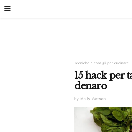
Tecniche e consigli per cucinare
15 hack per t
denaro
by Molly Watson