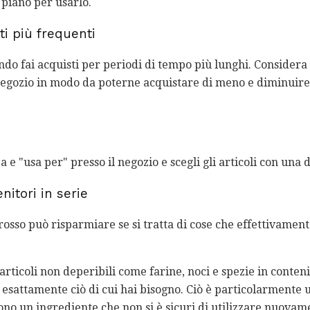
n piano per usarlo.
ti più frequenti
ando fai acquisti per periodi di tempo più lunghi. Consider
negozio in modo da poterne acquistare di meno e diminuire 
 e "usa per" presso il negozio e scegli gli articoli con una 
nitori in serie
osso può risparmiare se si tratta di cose che effettivamente
rticoli non deperibili come farine, noci e spezie in contenit
esattamente ciò di cui hai bisogno. Ciò è particolarmente 
ono un ingrediente che non si è sicuri di utilizzare nuovam