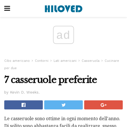
ad
Cibo americano
Contorni
Lati americani
Casseruola
Cucinare
per due
7 casseruole preferite
by Kevin D. Weeks.
Le casseruole sono ottime in ogni momento dell'anno.
Di solito sono abbastanza facili da realizzare, spesso