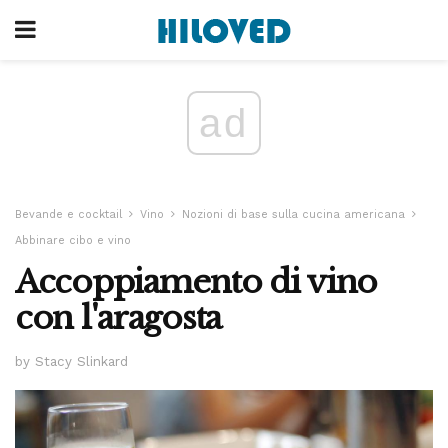
ad
Bevande e cocktail
Vino
Nozioni di base sulla cucina americana
Abbinare cibo e vino
Accoppiamento di vino
con l'aragosta
by Stacy Slinkard