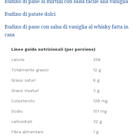
Budino di pane ai mirtilli con salsa facile alla vaniglia
Budino di patate dolci
Budino di pane con salsa di vaniglia al whisky fatta in
casa
Linee guida nutrizionali (per porzione)
calorie
258
Totalmente grasso
12 g
Grassi saturi
6 g
Grassi insaturi
3 g
Colesterolo
129 mg
Sodio
101 mg
carboidrati
32 g
Fibra alimentare
1 g