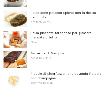
Polpettone polacco ripieno con la ricetta
dei funghi
PIATTI PRINCIPALI
Salsa piccante tailandese per glassare,
marinata o tuffo
CENA
Barbecue di Memphis
CARNE DI MAIALE
Il cocktail Elderflower: una bevanda floreale
con champagne
COCKTAIL DI BASE