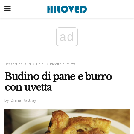
ad
Dessert del sud
Dolci
Ricette di frutta
Budino di pane e burro
con uvetta
by Diana Rattray