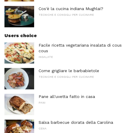
Cos'è la cucina indiana Mughlai?
TECNICHE E CONSIGLI PER CUCINARE
Users choice
Facile ricetta vegetariana insalata di cous
cous
INSALATE
Come grigliare le barbabietole
TECNICHE E CONSIGLI PER CUCINARE
Pane all'uvetta fatto in casa
PANI
Salsa barbecue dorata della Carolina
CENA