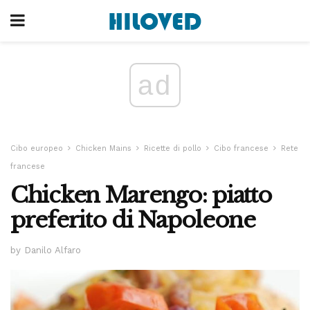
ad
Cibo europeo
Chicken Mains
Ricette di pollo
Cibo francese
Rete
francese
Chicken Marengo: piatto
preferito di Napoleone
by Danilo Alfaro