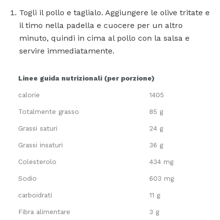
Togli il pollo e taglialo. Aggiungere le olive tritate e
il timo nella padella e cuocere per un altro
minuto, quindi in cima al pollo con la salsa e
servire immediatamente.
Linee guida nutrizionali (per porzione)
calorie
1405
Totalmente grasso
85 g
Grassi saturi
24 g
Grassi insaturi
36 g
Colesterolo
434 mg
Sodio
603 mg
carboidrati
11 g
Fibra alimentare
3 g