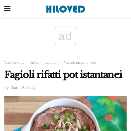
ad
Cucinare con i fagioli
Lati sani
Fagioli, piselli o riso
Fagioli rifatti pot istantanei
by Diana Rattray