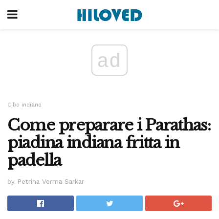
ad
Cibo indiano
Come preparare i Parathas:
piadina indiana fritta in
padella
by Petrina Verma Sarkar