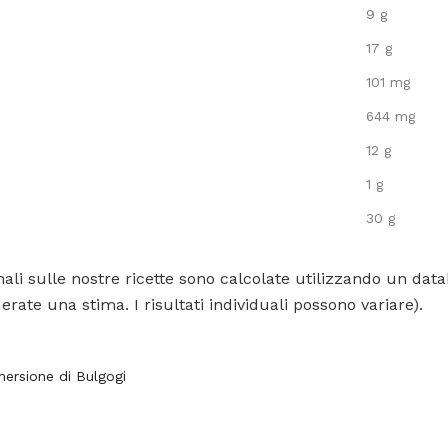
9 g
17 g
101 mg
644 mg
12 g
1 g
30 g
ali sulle nostre ricette sono calcolate utilizzando un data
rate una stima. I risultati individuali possono variare).
mersione di Bulgogi