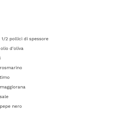
1 1/2 pollici di spessore
olio d'oliva
i
 rosmarino
 timo
i maggiorana
 sale
 pepe nero