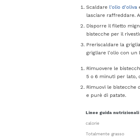
Scaldare
l'olio d'oliva
e
lasciare raffreddare. 
Disporre il filetto mig
bistecche per il rivest
Preriscaldare la grigli
grigliare l'olio con un
Rimuovere le bistecche
5 o 6 minuti per lato,
Rimuovi le bistecche d
e purè di patate.
Linee guida nutrizionali
calorie
Totalmente grasso