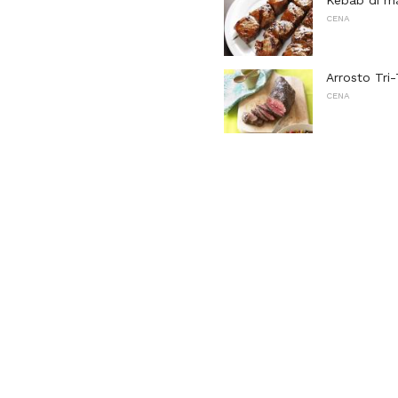
Kebab di ma
CENA
Arrosto Tri
CENA