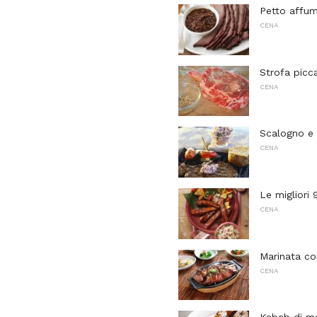
Petto affum
CENA
Strofa picc
CENA
Scalogno e 
CENA
Le migliori
CENA
Marinata c
CENA