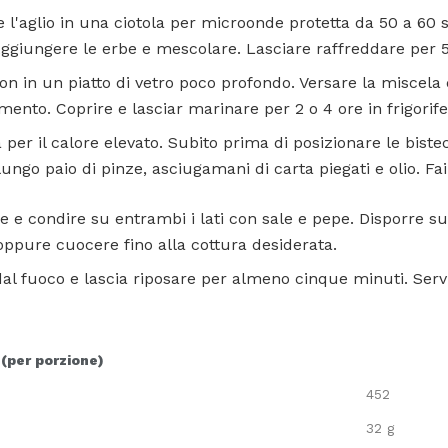
 l'aglio in una ciotola per microonde protetta da 50 a 60
Aggiungere le erbe e mescolare. Lasciare raffreddare per 5
non in un piatto di vetro poco profondo. Versare la miscela 
imento. Coprire e lasciar marinare per 2 o 4 ore in frigorife
a per il calore elevato. Subito prima di posizionare le bistec
 lungo paio di pinze, asciugamani di carta piegati e olio. Fai
 e condire su entrambi i lati con sale e pepe. Disporre su
 oppure cuocere fino alla cottura desiderata.
al fuoco e lascia riposare per almeno cinque minuti. Servi
 (per porzione)
452
32 g