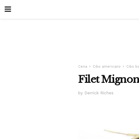
Cena
Cibo americano
Cibo b
Filet Mignon
by Derrick Riches