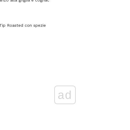
nzo alla griglia e cognac
-Tip Roasted con spezie
ad