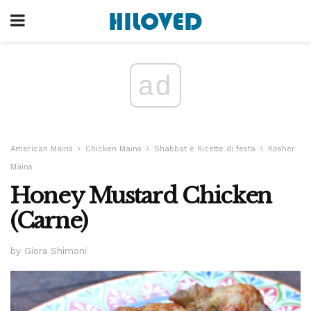
ad
American Mains
Chicken Mains
Shabbat e Ricette di festa
Kosher
Mains
Honey Mustard Chicken
(Carne)
by Giora Shimoni