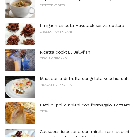
RICETTE VEGETALI
I migliori biscotti Haystack senza cottura
DESSERT AMERICANI
Ricetta cocktail Jellyfish
CIBO AMERICANO
Macedonia di frutta congelata vecchio stile
INSALATE DI FRUTTA
Petti di pollo ripieni con formaggio svizzero
CENA
Couscous israeliano con mirtilli rossi secchi