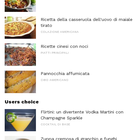
Ricetta della casseruola dell'uovo di maiale
tirato
COLAZIONE AMERICANA
Ricette cinesi con noci
PIATTI PRINCIPALI
Pannocchia affumicata
CIBO AMERICANO
Users choice
Flirtini: un divertente Vodka Martini con
Champagne Sparkle
COCKTAIL DI BASE
Zuppa cremosa di granchio e funghi