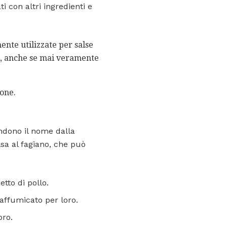
i con altri ingredienti e
mente utilizzate per salse
se, anche se mai veramente
ione.
ndono il nome dalla
sa al fagiano, che può
tto di pollo.
 affumicato per loro.
oro.