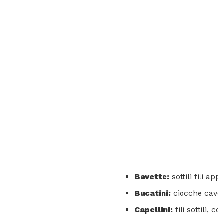
Bavette:
sottili fili ap
Bucatini:
ciocche cave
Capellini:
fili sottili