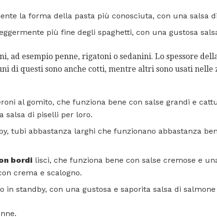
nte la forma della pasta più conosciuta, con una salsa 
eggermente più fine degli spaghetti, con una gustosa salsa
i, ad esempio penne, rigatoni o sedanini. Lo spessore dell
ni di questi sono anche cotti, mentre altri sono usati nelle
ni al gomito, che funziona bene con salse grandi e cattura
 salsa di piselli per loro.
y, tubi abbastanza larghi che funzionano abbastanza ben
on bordi
lisci, che funziona bene con salse cremose e una 
 con crema e scalogno.
o in standby, con una gustosa e saporita salsa di salmone
nne.