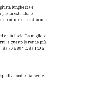
 giusta lunghezza e
ri pastai estrudono
crostrutture che catturano
d è più liscia. La migliore
rni, e questo lo rende più
(da 70 a 80 ° C, da 140 a
 liquidi a moderatamente