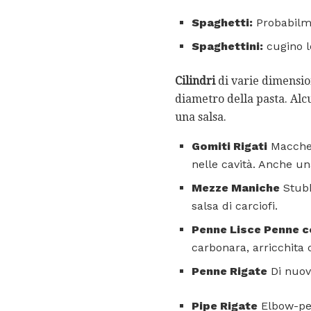
Spaghetti:
Probabilme
Spaghettini:
cugino l
Cilindri
di varie dimension
diametro della pasta. Alcu
una salsa.
Gomiti Rigati
Macchero
nelle cavità. Anche una
Mezze Maniche
Stubb
salsa di carciofi.
Penne Lisce Penne c
carbonara, arricchita
Penne Rigate
Di nuov
Pipe Rigate
Elbow-pe