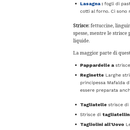
Lasagna
:
fogli di pas
cotti al forno. Ci sono
Strisce:
fettuccine, linguin
spesse, mentre le strisce
liquide.
La maggior parte di questi
Pappardelle a
strisc
Reginette
Larghe stri
principessa Mafalda di
essere preparata anch
Tagliatelle
strisce di
Strisce di
tagliatelli
Tagliolini all'Uovo
Le