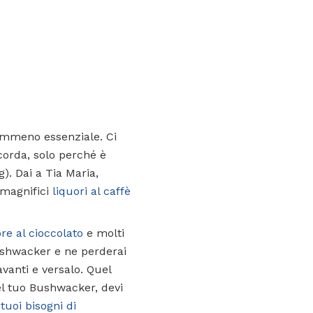
emmeno essenziale. Ci
icorda, solo perché è
g). Dai a Tia Maria,
 magnifici
liquori al caffè
re al cioccolato
e molti
Bushwacker e ne perderai
avanti e versalo. Quel
el tuo Bushwacker, devi
tuoi bisogni di