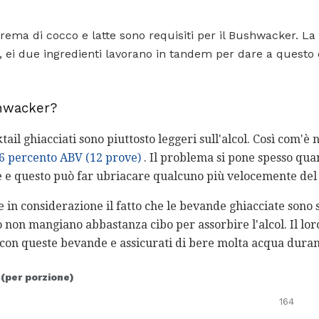
ema di cocco e latte sono requisiti per il Bushwacker. La
, ei due ingredienti lavorano in tandem per dare a questo 
shwacker?
il ghiacciati sono piuttosto leggeri sull'alcol. Così com'è ne
 6 percento ABV (12 prove)
. Il problema si pone spesso qu
re e questo può far ubriacare qualcuno più velocemente del 
 considerazione il fatto che le bevande ghiacciate sono sp
o non mangiano abbastanza cibo per assorbire l'alcol. Il lor
 con queste bevande e assicurati di bere molta acqua durant
 (per porzione)
164