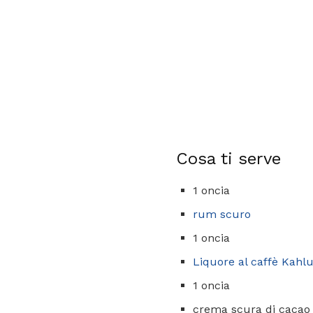
Cosa ti serve
1 oncia
rum scuro
1 oncia
Liquore al caffè Kahl
1 oncia
crema scura di cacao