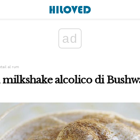
ad
tail al rum
el milkshake alcolico di Bush