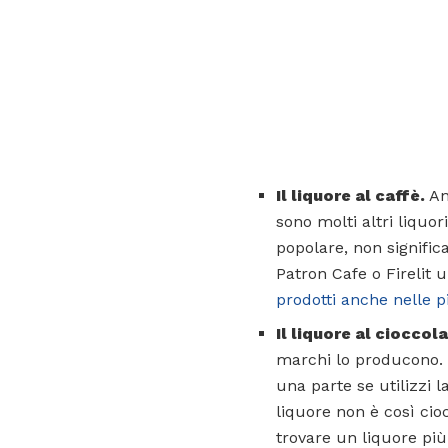
Il liquore al caffè.
An
sono molti altri liquor
popolare, non significa
Patron Cafe o Firelit 
prodotti anche nelle pi
Il liquore al cioccol
marchi lo producono. 
una parte se utilizzi l
liquore non è così cio
trovare un liquore pi