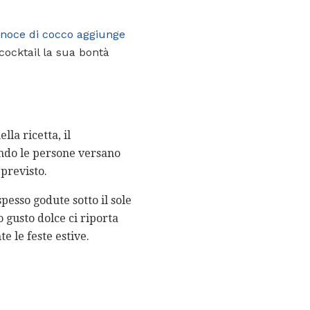
noce di cocco aggiunge
cocktail la sua bontà
lla ricetta, il
ando le persone versano
previsto.
esso godute sotto il sole
o gusto dolce ci riporta
e le feste estive.