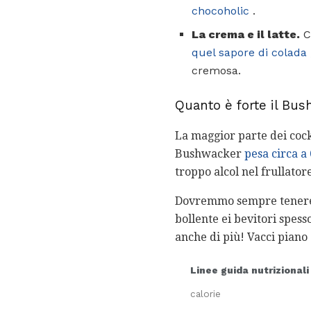
chocoholic
.
La crema e il latte.
Cr
quel sapore di colada
cremosa.
Quanto è forte il Bu
La maggior parte dei cockta
Bushwacker
pesa circa a
troppo alcol nel frullato
Dovremmo sempre tenere in
bollente ei bevitori spess
anche di più! Vacci piano
Linee guida nutrizionali
calorie