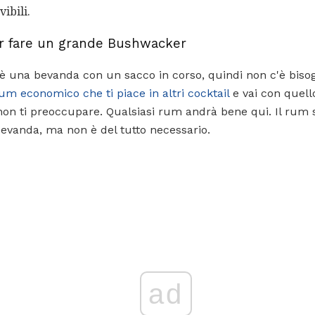
ibili.
er fare un grande Bushwacker
 una bevanda con un sacco in corso, quindi non c'è bisog
um economico che ti piace in altri cocktail
e vai con quell
non ti preoccupare. Qualsiasi rum andrà bene qui. Il rum
bevanda, ma non è del tutto necessario.
ad