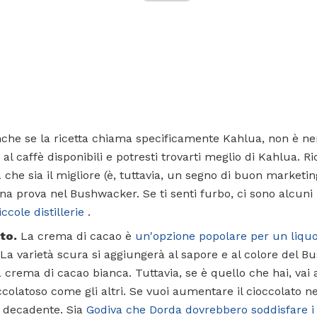
che se la ricetta chiama specificamente Kahlua, non è n
i al caffè disponibili e potresti trovarti meglio di Kahlua. R
 che sia il migliore (è, tuttavia, un segno di buon marketin
una prova nel Bushwacker. Se ti senti furbo, ci sono alcuni
ccole distillerie
.
ato.
La crema di cacao è
un'opzione popolare per un liquo
La varietà scura si aggiungerà al sapore e al colore del 
a crema di cacao bianca. Tuttavia, se è quello che hai, vai 
ccolatoso come gli altri. Se vuoi aumentare il cioccolato n
ù decadente. Sia
Godiva che
Dorda
dovrebbero soddisfare i 