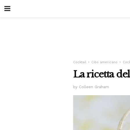
Cocktail
Cibo americano
Cock
La ricetta d
by Colleen Graham