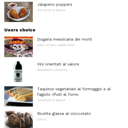
Jalapeno poppers
ANTIPASTI E SNACK
Users choice
Dogana messicana dei morti
CIBO LATINO-AMERICANO
Vini orientati al valore
BEVANDE E COCKTAIL
Taquitos vegetariani al formaggio e al
fagiolo rifuiti al forno
ANTIPASTI E SNACK
Ricetta glassa al cioccolato
DOLCI