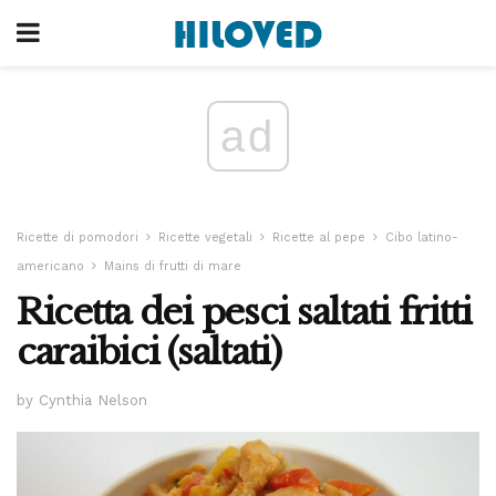
ad
Ricette di pomodori
Ricette vegetali
Ricette al pepe
Cibo latino-
americano
Mains di frutti di mare
Ricetta dei pesci saltati fritti
caraibici (saltati)
by Cynthia Nelson