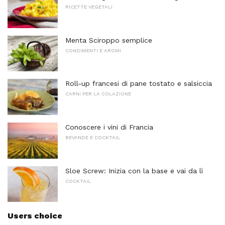
RICETTE VEGETALI
Menta Sciroppo semplice
CONDIMENTI E AROMI
Roll-up francesi di pane tostato e salsiccia
CARNI PER LA COLAZIONE
Conoscere i vini di Francia
BEVANDE E COCKTAIL
Sloe Screw: Inizia con la base e vai da lì
COCKTAIL
Users choice