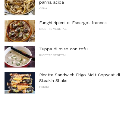
panna acida
CENA
Funghi ripieni di Escargot francesi
RICETTE VEGETALI
Zuppa di miso con tofu
RICETTE VEGETALI
Ricetta Sandwich Frigo Melt Copycat di
Steak'n Shake
PANINI