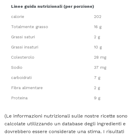
Linee guida nutrizionali (per porzione)
calorie
202
Totalmente grasso
16 g
Grassi saturi
2 g
Grassi insaturi
10 g
Colesterolo
28 mg
Sodio
37 mg
carboidrati
7 g
Fibra alimentare
2 g
Proteina
9 g
(Le informazioni nutrizionali sulle nostre ricette sono
calcolate utilizzando un database degli ingredienti e
dovrebbero essere considerate una stima. I risultati