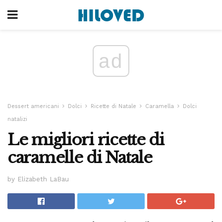
ad
Dessert americani
Dolci
Ricette di Natale
Caramella
Dolci
natalizi
Le migliori ricette di
caramelle di Natale
by Elizabeth LaBau