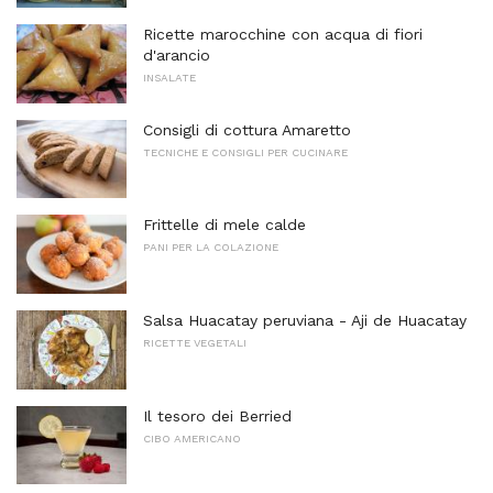
Ricette marocchine con acqua di fiori
d'arancio
INSALATE
Consigli di cottura Amaretto
TECNICHE E CONSIGLI PER CUCINARE
Frittelle di mele calde
PANI PER LA COLAZIONE
Salsa Huacatay peruviana - Aji de Huacatay
RICETTE VEGETALI
Il tesoro dei Berried
CIBO AMERICANO