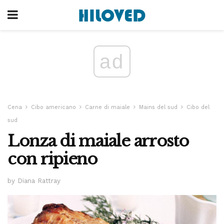
ad
Cena
Cibo americano
Carne di maiale
Mains del sud
Cibo del
sud
Lonza di maiale arrosto
con ripieno
by Diana Rattray