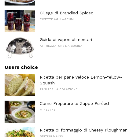
Ciliege di Brandied Spiced
RICETTE AGLI AGRUMI
Guida ai vapori alimentari
ATTREZZATURE DA CUCINA
Users choice
Ricetta per pane veloce Lemon-Yellow-
Squash
PANI PER LA COLAZIONE
Come Preparare le Zuppe Puréed
MINESTRE
Ricetta di formaggio di Cheesy Ploughman
BRITISH MAINS