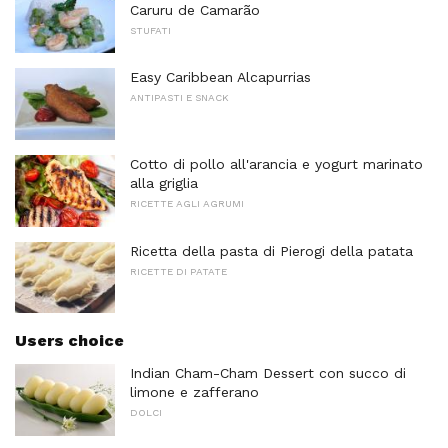
Caruru de Camarão
STUFATI
Easy Caribbean Alcapurrias
ANTIPASTI E SNACK
Cotto di pollo all'arancia e yogurt marinato
alla griglia
RICETTE AGLI AGRUMI
Ricetta della pasta di Pierogi della patata
RICETTE DI PATATE
Users choice
Indian Cham-Cham Dessert con succo di
limone e zafferano
DOLCI