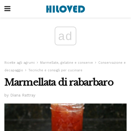
ad
Ricette agli agrumi
Marmellate, gelatine e conserve
Conservazione e
decapaggio
Tecniche e consigli per cucinare
Marmellata di rabarbaro
by Diana Rattray