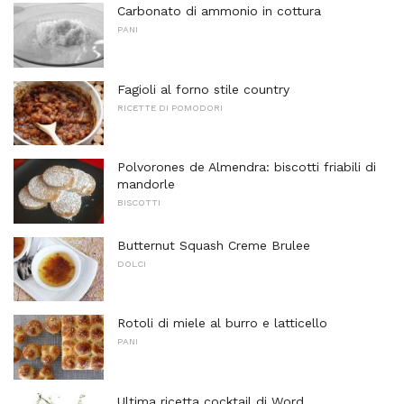
Carbonato di ammonio in cottura
PANI
Fagioli al forno stile country
RICETTE DI POMODORI
Polvorones de Almendra: biscotti friabili di
mandorle
BISCOTTI
Butternut Squash Creme Brulee
DOLCI
Rotoli di miele al burro e latticello
PANI
Ultima ricetta cocktail di Word