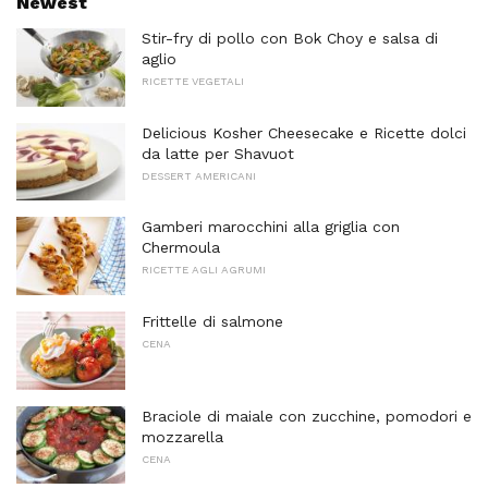
Newest
Stir-fry di pollo con Bok Choy e salsa di
aglio
RICETTE VEGETALI
Delicious Kosher Cheesecake e Ricette dolci
da latte per Shavuot
DESSERT AMERICANI
Gamberi marocchini alla griglia con
Chermoula
RICETTE AGLI AGRUMI
Frittelle di salmone
CENA
Braciole di maiale con zucchine, pomodori e
mozzarella
CENA