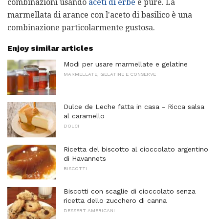
combinazioni usando
aceti di erbe
e pure. La
marmellata di arance con l'aceto di basilico è una
combinazione particolarmente gustosa.
Enjoy similar articles
Modi per usare marmellate e gelatine
MARMELLATE, GELATINE E CONSERVE
Dulce de Leche fatta in casa - Ricca salsa
al caramello
DOLCI
Ricetta del biscotto al cioccolato argentino
di Havannets
BISCOTTI
Biscotti con scaglie di cioccolato senza
ricetta dello zucchero di canna
DESSERT AMERICANI