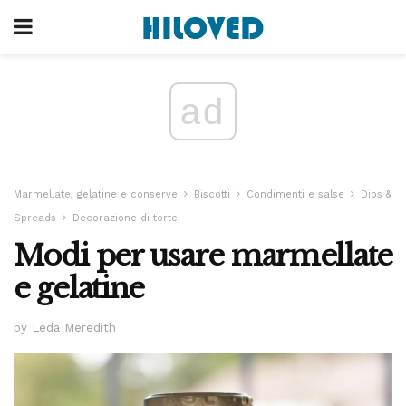
ad
Marmellate, gelatine e conserve
Biscotti
Condimenti e salse
Dips &
Spreads
Decorazione di torte
Modi per usare marmellate
e gelatine
by Leda Meredith