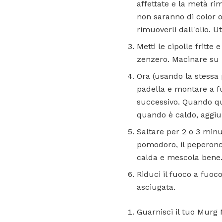
affettate e la metà ri
non saranno di color o
rimuoverli dall'olio. 
Metti le cipolle fritte
zenzero. Macinare su 
Ora (usando la stessa 
padella e montare a fu
successivo. Quando ques
quando è caldo, aggiu
Saltare per 2 o 3 minu
pomodoro, il peperonci
calda e mescola bene
Riduci il fuoco a fuoco
asciugata.
Guarnisci il tuo Murg 