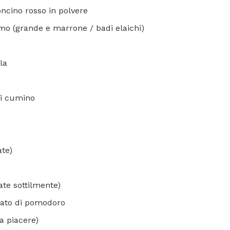
ncino rosso in polvere
mo (grande e marrone / badi elaichi)
la
di cumino
ate)
tate sottilmente)
rato di pomodoro
 a piacere)