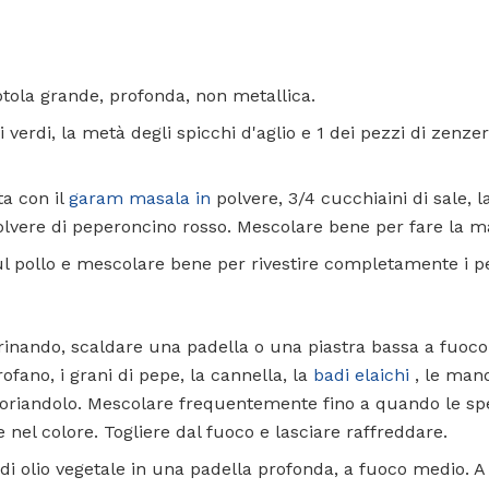
 ciotola grande, profonda, non metallica.
verdi, la metà degli spicchi d'aglio e 1 dei pezzi di zenzer
a con il
garam masala in
polvere, 3/4 cucchiaini di sale, 
lvere di peperoncino rosso. Mescolare bene per fare la mar
ul pollo e mescolare bene per rivestire completamente i pe
arinando, scaldare una padella o una piastra bassa a fuoc
arofano, i grani di pepe, la cannella, la
badi elaichi
, le mand
coriandolo. Mescolare frequentemente fino a quando le spe
nel colore. Togliere dal fuoco e lasciare raffreddare.
di olio vegetale in una padella profonda, a fuoco medio. A 