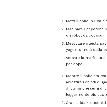
Metti il ​​pollo in una
Macinare i peperoncini 
un robot da cucina.
Mescolare questa past
yogurt e metà della po
Versare la marinata s
per dopo.
Mentre il pollo sta m
arrostire i chiodi di g
di cumino ei semi di 
leggermente più scure 
Ora scalda 4 cucchiai 