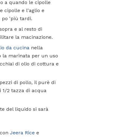
no a quando le cipolle
 cipolle e l'aglio e
po 'più tardi.
sopra e al resto di
litare la macinazione.
lio da cucina
nella
do la marinata per un uso
chiai di olio di cottura e
zzi di pollo, il purè di
i 1/2 tazza di acqua
te del liquido si sarà
i con
Jeera Rice
e