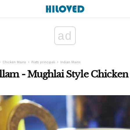
ad
Chicken Mains
Piatti principali
Indian Mains
am - Mughlai Style Chicken 