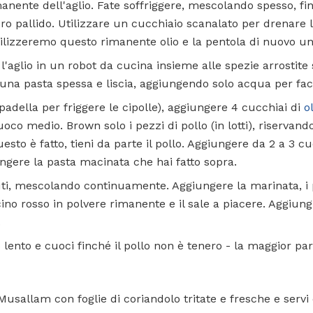
manente dell'aglio. Fate soffriggere, mescolando spesso, fi
ro pallido. Utilizzare un cucchiaio scanalato per drenare le
Utilizzeremo questo rimanente olio e la pentola di nuovo un 
 e l'aglio in un robot da cucina insieme alle spezie arrostite 
una pasta spessa e liscia, aggiungendo solo acqua per faci
padella per friggere le cipolle), aggiungere 4 cucchiai di
o
oco medio. Brown solo i pezzi di pollo (in lotti), riservan
to è fatto, tieni da parte il pollo. Aggiungere da 2 a 3 cuc
ngere la pasta macinata che hai fatto sopra.
ti, mescolando continuamente. Aggiungere la marinata, i pe
no rosso in polvere rimanente e il sale a piacere. Aggiung
.
 lento e cuoci finché il pollo non è tenero - la maggior par
Musallam con foglie di coriandolo tritate e fresche e serv