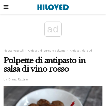
ad
Ricette vegetali
Antipasti di carne e pollame
Antipasti del sud
Polpette di antipasto in
salsa di vino rosso
by Diana Rattray