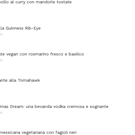
 pollo al curry con mandorle tostate
lla Guinness Rib-Eye
NO
ate vegan con rosmarino fresco e basilico
NO
ante alla Tomahawk
stmas Dream: una bevanda vodka cremosa e sognante
NO
messicana vegetariana con fagioli neri