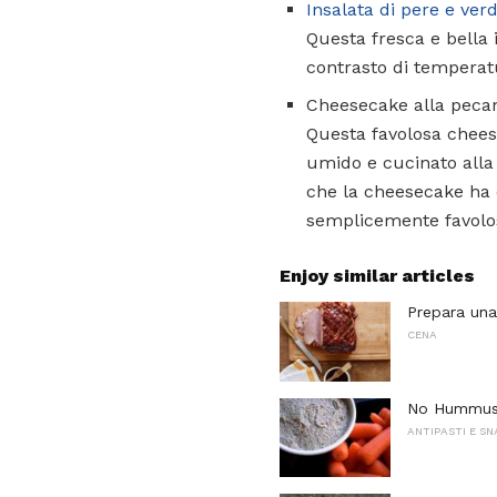
Insalata di pere e ver
Questa fresca e bella
contrasto di temperatu
Cheesecake alla pecan
Questa favolosa cheese
umido e cucinato alla 
che la cheesecake ha e
semplicemente favolo
Enjoy similar articles
Prepara una
CENA
No Hummus d
ANTIPASTI E S