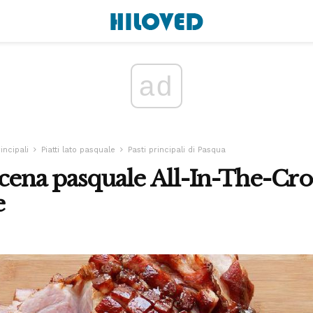
ad
rincipali
Piatti lato pasquale
Pasti principali di Pasqua
cena pasquale All-In-The-Cr
e