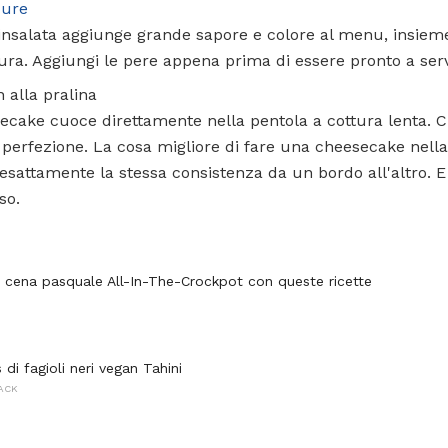
dure
 insalata aggiunge grande sapore e colore al menu, insiem
ra. Aggiungi le pere appena prima di essere pronto a serv
 alla pralina
cake cuoce direttamente nella pentola a cottura lenta. Ciò
perfezione. La cosa migliore di fare una cheesecake nella
sattamente la stessa consistenza da un bordo all'altro. E 
so.
 cena pasquale All-In-The-Crockpot con queste ricette
i fagioli neri vegan Tahini
NACK