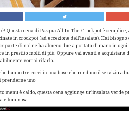
 è! Questa cena di Pasqua All-In-The-Crockpot è semplice, a
cinate in crockpot (ad eccezione dell'insalata). Hai bisogno
or parte di noi ne ha almeno due a portata di mano in ogn
e in prestito molti di più. Oppure vai avanti e acquistane 
abilmente vorrai rifarlo.
he hanno tre cocci in una base che rendono il servizio a buf
di prenderne uno.
sto menu è caldo, questa cena aggiunge un'insalata verde pr
sa e luminosa.