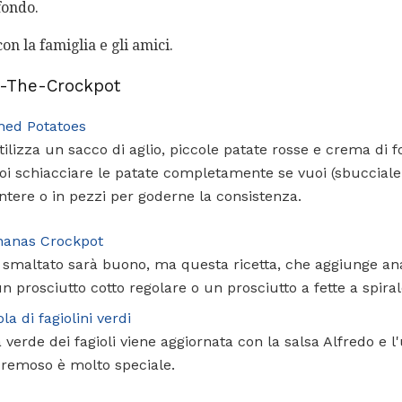
fondo.
on la famiglia e gli amici.
n-The-Crockpot
hed Potatoes
utilizza un sacco di aglio, piccole patate rosse e crema di
oi schiacciare le patate completamente se vuoi (sbucciale
ntere o in pezzi per goderne la consistenza.
Ananas Crockpot
smaltato sarà buono, ma questa ricetta, che aggiunge ana
n prosciutto cotto regolare o un prosciutto a fette a spirale
a di fagiolini verdi
verde dei fagioli viene aggiornata con la salsa Alfredo e l'
cremoso è molto speciale.