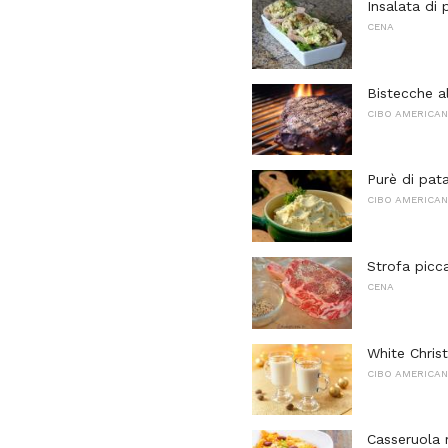
Insalata di
CENA
Bistecche a
CIBO AMERICA
Purè di pat
CIBO AMERICA
Strofa picc
CENA
White Chri
CIBO AMERICA
Casseruola 