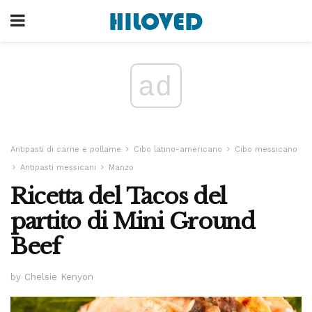
ad
Antipasti di carne e pollame
Cibo latino-americano
Cibo messicano
Antipasti messicani
Manzo
Ricetta del Tacos del
partito di Mini Ground
Beef
by Chelsie Kenyon