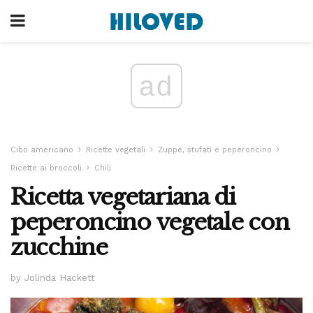
ad
Cibo americano
Ricette vegetali
Zuppe, stufati e peperoncino
Ricette ai broccoli
Chili
Ricetta vegetariana di
peperoncino vegetale con
zucchine
by Jolinda Hackett