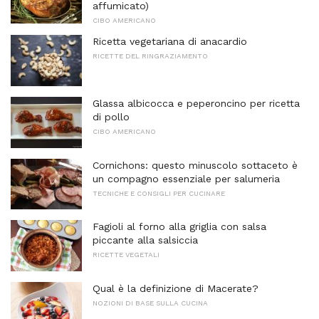
affumicato)
CIBO AMERICANO
Ricetta vegetariana di anacardio
RICETTE DEL RINGRAZIAMENTO
Glassa albicocca e peperoncino per ricetta
di pollo
CIBO AMERICANO
Cornichons: questo minuscolo sottaceto è
un compagno essenziale per salumeria
TECNICHE E CONSIGLI PER CUCINARE
Fagioli al forno alla griglia con salsa
piccante alla salsiccia
RICETTE VEGETALI
Qual è la definizione di Macerate?
NOZIONI DI BASE SULLA CUCINA