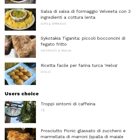
Salsa di salsa di formaggio Velveeta con 3
ingredienti a cottura lenta
DIPS & SPREADS
Sykotakia Tiganita: piccoli bocconcini di
fegato fritto
ANTIPASTI E SNACK
Ricetta facile per farina turca 'Helva'
DOLCI
Users choice
Troppi sintomi di caffeina
TÈ
Prosciutto Picnic glassato di zucchero e
marmellata di marroni (spalla di maiale