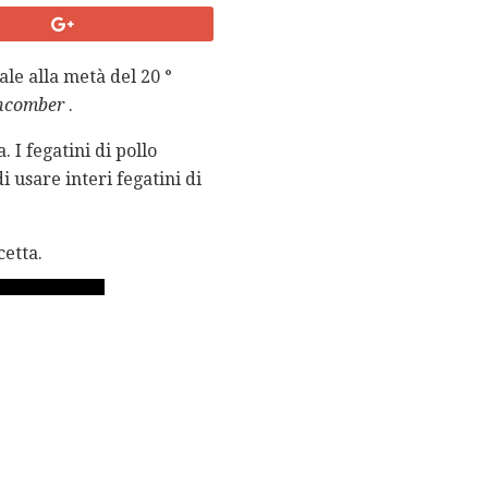
le alla metà del 20 °
hcomber
.
 I fegatini di pollo
i usare interi fegatini di
cetta.