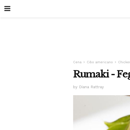
Cena
Cibo americano
Chicke
Rumaki - Feg
by Diana Rattray