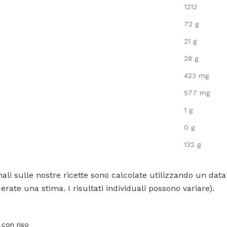
1212
72 g
21 g
28 g
423 mg
577 mg
1 g
0 g
132 g
ali sulle nostre ricette sono calcolate utilizzando un data
rate una stima. I risultati individuali possono variare).
 con riso