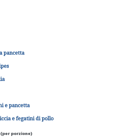
la pancetta
ipes
lia
hi e pancetta
iccia e fegatini di pollo
 (per porzione)