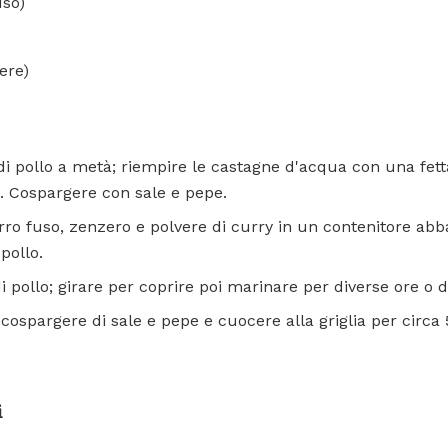
uso)
ere)
di pollo a metà; riempire le castagne d'acqua con una fetta
. Cospargere con sale e pepe.
urro fuso, zenzero e polvere di curry in un contenitore a
pollo.
i pollo; girare per coprire poi marinare per diverse ore o d
 cospargere di sale e pepe e cuocere alla griglia per circa 
i